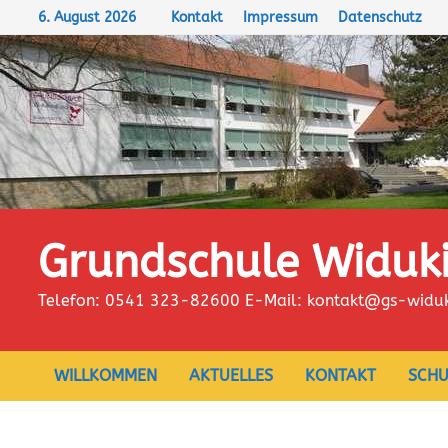
Zum
6. August 2026
Kontakt
Impressum
Datenschutz
Inhalt
springen
Grundschule Widuk
Telefon: 0541 323-82600 E-Mail: kontakt@gs-widu
WILLKOMMEN
AKTUELLES
KONTAKT
SCHU